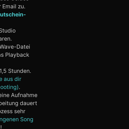
 Email zu.
Gutschein-
Studio
aren.
 Wave-Datei
as Playback
1,5 Stunden.
e aus dir
ooting)
.
deine Aufnahme
beitung dauert
ozess sehr
ungenen Song
!