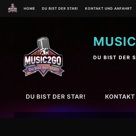
Zum
HOME
DU BIST DER STAR!
KONTAKT UND ANFAHRT
Inhalt
springen
MUSI
DU BIST DER 
DU BIST DER STAR!
KONTAKT
Suchen
nach: