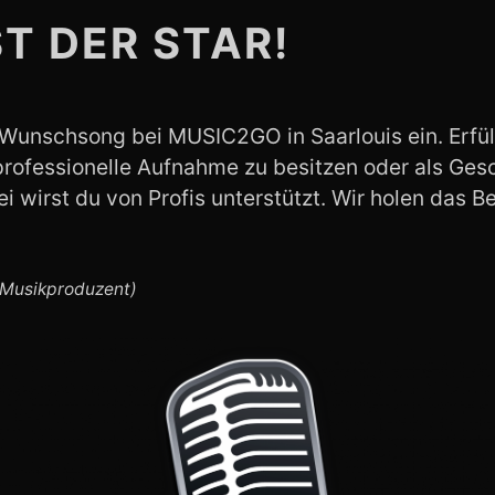
Willkommen zu MUSIC2GO – Du bist der
ST DER STAR!
Star!
Wunschsong bei MUSIC2GO in Saarlouis ein. Erfül
rofessionelle Aufnahme zu besitzen oder als Ges
i wirst du von Profis unterstützt. Wir holen das Be
(Musikproduzent)