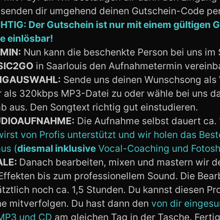
 senden dir umgehend deinen Gutschein-Code per
TIG: Der Gutschein ist nur mit einem gültigen 
e einlösbar!
MIN:
Nun kann die beschenkte Person bei uns im 
SIC2GO
in Saarlouis den Aufnahmetermin vereinb
NGAUSWAHL:
Sende uns deinen Wunschsong als
r als 320kbps MP3-Datei zu oder wähle bei uns d
b aus. Den Songtext richtig gut einstudieren.
DIOAUFNAHME:
Die Aufnahme selbst dauert ca. 
irst von Profis unterstützt und wir holen das Best
us (
diesmal inklusive
Vocal-Coaching und Fotosh
ALE:
Danach bearbeiten, mixen und mastern wir 
Effekten bis zum professionellem Sound. Die Bear
tztlich noch ca. 1,5 Stunden. Du kannst diesen Pr
ne mitverfolgen. Du hast dann den
von dir einges
 MP3 und CD
am gleichen Tag in der Tasche. Fertig