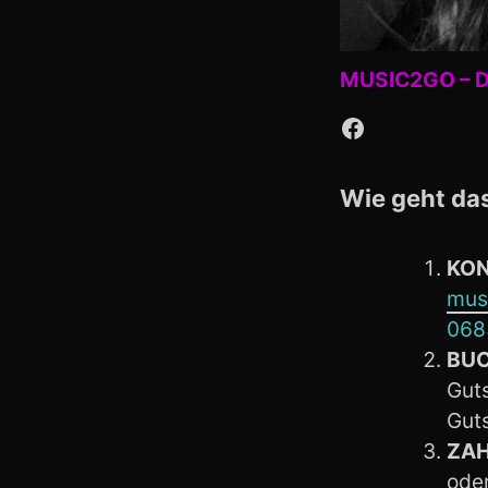
MUSIC2GO – Du
Facebook
Wie geht da
KON
mus
068
BU
Guts
Gut
ZA
oder