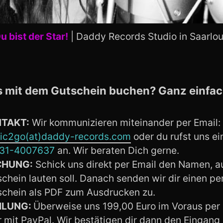
 bist der Star!
| Daddy Records Studio in Saarlou
s mit dem Gutschein buchen? Ganz einfac
TAKT:
Wir kommunizieren miteinander per Email:
ic2go(at)daddy-records.com
oder du rufst uns ei
31-4007637
an. Wir beraten Dich gerne.
CHUNG:
Schick uns direkt per Email den Namen, a
chein lauten soll. Danach senden wir dir einen pe
schein als PDF zum Ausdrucken zu.
HLUNG:
Überweise uns 199,00 Euro im Voraus pe
 mit PayPal. Wir bestätigen dir dann den Eingang