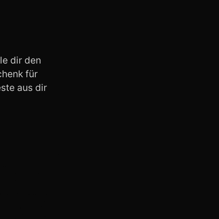
A WordPress Commenter
zu
Willkommen
zu MUSIC2GO – Du bist der Star!
le dir den
chenk für
ste aus dir