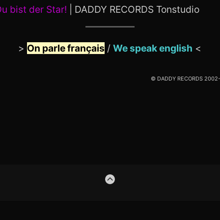
u bist der Star!
| DADDY RECORDS Tonstudio
>
On parle français
/
We speak english
<
© DADDY RECORDS 2002-20
ZUM
ANFANG