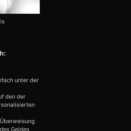
is
h:
nfach unter der
uf den der
rsonalisierten
r Überweisung
 des Geldes