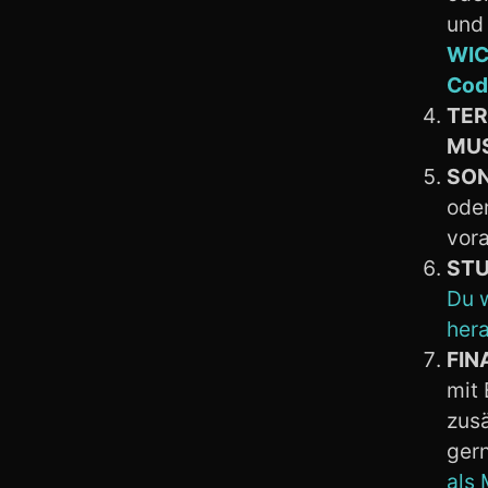
und
WICH
Cod
TER
MU
SO
ode
vora
STU
Du w
hera
FIN
mit 
zusä
ger
als